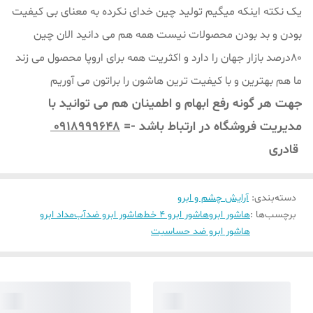
یک نکته اینکه میگیم تولید چین خدای نکرده به معنای بی کیفیت
بودن و بد بودن محصولات نیست همه هم می دانید الان چین
80درصد بازار جهان را دارد و اکثریت همه برای اروپا محصول می زند
ما هم بهترین و با کیفیت ترین هاشون را براتون می آوریم
جهت هر گونه رفع ابهام و اطمینان هم می توانید با
مدیریت فروشگاه در ارتباط باشد -=
0918999648
قادری
دسته‌بندی
:
آرایش چشم و ابرو
برچسب‌ها :
هاشور ابرو
هاشور ابرو 4 خط
هاشور ابرو ضدآب
مداد ابرو
هاشور ابرو ضد حساسیت