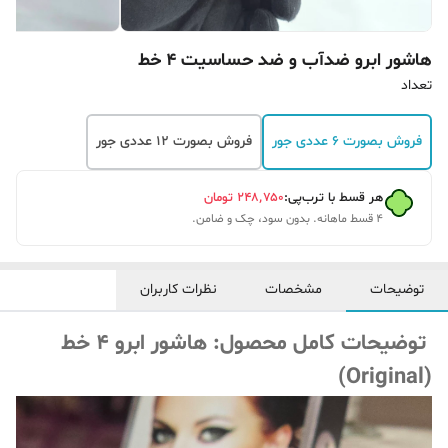
هاشور ابرو ضدآب و ضد حساسیت 4 خط
تعداد
فروش بصورت 6 عددی جور
فروش بصورت 12 عددی جور
هر قسط با ترب‌پی:
۲۴۸٬۷۵۰
تومان
۴ قسط ماهانه. بدون سود، چک و ضامن.
توضیحات
مشخصات
نظرات کاربران
توضیحات کامل محصول: هاشور ابرو ۴ خط
(Original)