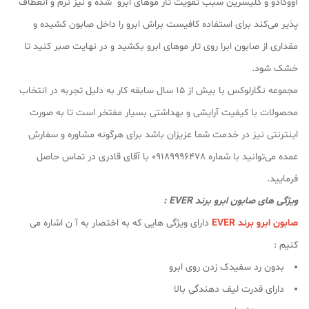
آووکادو و گلیسرین سبب تقویت تار موهای ابرو شده و نیز نرم و انعطاف
پذیر می‌کند برای استفاده کافیست براش ابرو را داخل صابون کشیده و
مقداری از صابون ابرا روی تار موهای ابرو بکشید و در نهایت صبر کنید تا
خشک شود.
مجموعه نگارلوکس با بیش از ۱۵ سال سابقه کار به دلیل تجربه در انتخاب
محصولات با کیفیت آرایشی و بهداشتی بسیار مفتخر است تا به صورت
اینترنتی نیز در خدمت شما عزیزان باشد برای هرگونه مشاوره و سفارش
عمده می‌توانید با شماره 09189996478 با آقای قادری در تماس حاصل
فرمایید.
ویژگی های صابون ابرو برند EVER :
صابون ابرو برند EVER
دارای ویژگی هایی که به اختصار به آ ن اشاره می
کنیم :
بدون رد سفیدک زدن روی ابرو
دارای قدرت لیف دهندگی بالا