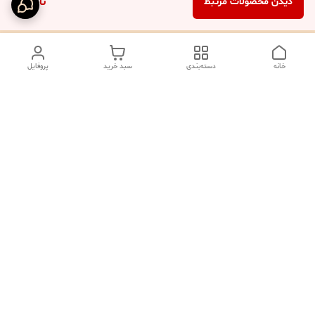
ناموجود
دیدن محصولات مرتبط
خانه
دسته‌بندی
سبد خرید
پروفایل
دسترسی سریع
تماس با ما
شکایات
درباره ما
صفحه کد پیگیری سفارشات
رضایت مشتریان
قوانین و مقررات
سیاست حریم خصوصی