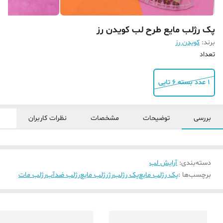
پک رژلب مایع طرح لب کویدن رز
برند:
کویدن رز
تعداد
1 عدد بسته 6 تایی
بررسی
توضیحات
مشخصات
نظرات کاربران
دسته‌بندی
:
آرایش لب
برچسب‌ها :
پک رژلب مایع
پک رژلب
رژ
رژلب مایع
رژلب ضدآب
رژلب مات