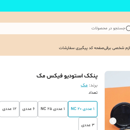
جستجو در محصولات
ازم شخصی برقی
صفحه کد پیگیری سفارشات
پنکک استودیو فیکس مک
برند:
مک
تعداد
1 عددی NC 20
1 عددی NC 25
6 عددی
12 عددی
3 عددی