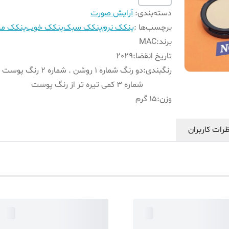
دسته‌بندی
:
آرایش صورت
برچسب‌ها :
پنکک نرم
پنکک سبک
پنکک خوب
پنکک مخ
برند
:
MAC
تاریخ انقضا
:
2029
رنگبندی
:
دو رنگ شماره 1 روشن . شماره 2 رنگ پوست
شماره 3 کمی تیره تر از رنگ پوست
وزن
:
15 گرم
رات کاربران