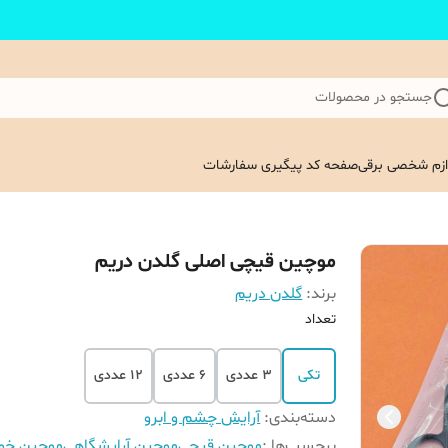
جستجو در محصولات
ازم شخصی برقی
صفحه کد پیگیری سفارشات
موچین قیچی اصلی گلدن دریم
برند:
گلدن دریم
تعداد
تکی
3 عددی
6 عددی
12 عددی
دسته‌بندی
:
آرایش چشم و ابرو
برچسب‌ها :
موچین قیچی
موچین آرایشگاهی
موچین خو