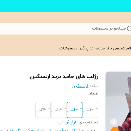
جستجو در محصولات
ازم شخصی برقی
صفحه کد پیگیری سفارشات
رژلب های جامد برند ارتسکین
برند:
ارتسکین
تعداد
24
12
6
1
دسته‌بندی
:
آرایش لب
برچسب‌ها :
رژلب های جامد برند ارتسکین
رژلب
رژلب ج