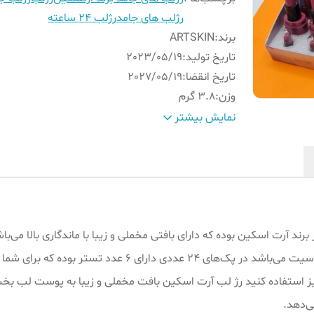
رژلب های جامد
رژلب 24 ساعته
برند
:
ARTSKIN
تاریخ تولید
:
2023/05/19
تاریخ انقضا
:
2027/05/19
وزن
:
3.8 گرم
نوع رنگ
:
بافتی مات و مخملی
نمایش بیشتر
ساختار رایحه
:
نارگیلی
رند آرت اسکین بوده که دارای بافتی مخملی و زیبا با ماندگاری بالا می‌باش
آب و ۲۴ ساعته است ی لب ترک نشده و ضد حساسیت می‌باشد در پ
 نیز استفاده کنید رژ لب آرت اسکین بافت مخملی و زیبا به پوست لب بخ
ی‌دهد.