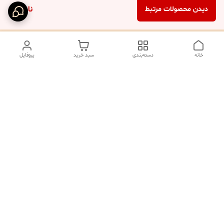
ناموجود
دیدن محصولات مرتبط
خانه
دسته‌بندی
سبد خرید
پروفایل
دسترسی سریع
تماس با ما
شکایات
درباره ما
صفحه کد پیگیری سفارشات
رضایت مشتریان
قوانین و مقررات
سیاست حریم خصوصی