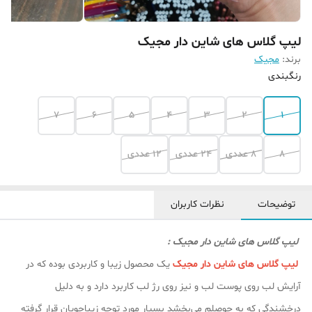
لیپ گلاس های شاین دار مجیک
برند:
مجیک
رنگبندی
7
6
5
4
3
2
1
8
8 عددی
24 عددی
12 عددی
توضیحات
نظرات کاربران
لیپ گلاس های شاین دار مجیک :
لیپ گلاس های شاین دار مجیک
یک محصول زیبا و کاربردی بوده که در
آرایش لب روی پوست لب و نیز روی رژ لب کاربرد دارد و به دلیل
درخشندگی که به حوصلم می‌بخشد بسیار مورد توجه زیباجویان قرار گرفته