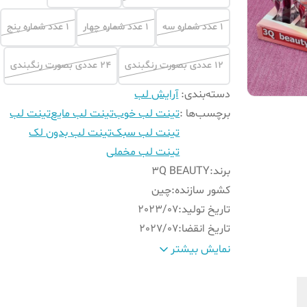
1 عدد شماره سه
1 عدد شماره چهار
1 عدد شماره پنج
12 عددی بصورت رنگبندی
24 عددی بصورت رنگبندی
دسته‌بندی
:
آرایش لب
برچسب‌ها :
تینت لب خوب
تینت لب مایع
تینت لب
تینت لب سبک
تینت لب بدون لک
تینت لب مخملی
برند
:
3Q BEAUTY
کشور سازنده
:
چین
تاریخ تولید
:
2023/07
تاریخ انقضا
:
2027/07
رنگبندی
:
قرمز تا صورتی
نمایش بیشتر
وزن
:
5 گرم
ضد آب
:
بله