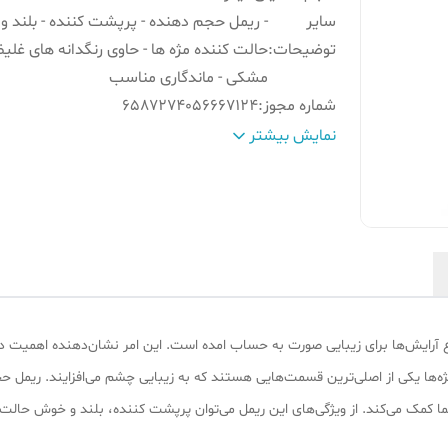
سایر
- ریمل حجم دهنده - پرپشت کننده - بلند 
توضیحات
:
حالت کننده مژه ها - حاوی رنگدانه های غلیظ
مشکی - ماندگاری مناسب
شماره مجوز
:
6587274056667124
صادر کننده مجوز
:
سازمان غذا و دارو
نمایش بیشتر
ضد آب
:
خیر
کشور مبدا برند
:
ایران
ع آرایش‌ها برای زیبایی صورت به حساب امده است. این امر نشان‌دهنده‌ اهمیت دا
ما کمک می‌کند. از ویژگی‌های این ریمل می‌توان پرپشت کننده، بلند و خوش حالت