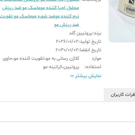
محلول احیا کننده مو
ماسک مو ضد ریزش
نرم کننده مو
ضد شوره مو
ماسک مو تقویت 
ضد ریزش مو
برند
:
پروتیین گلد
تاریخ تولید
:
2026/01/02
تاریخ انقضا
:
2030/01/02
موارد
کلاژن رسانی به مو،تقویت کننده مو،حاوی
استفاده
:
پروتیین،کراتینه مو
حجم
:
700 میل
نمایش بیشتر
سایر توضیحات
:
فاقد سولفات و بدون کربنات
مناسب برای
:
خانم ها و آقایان
رات کاربران