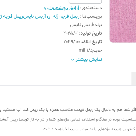
دسته‌بندی
:
آرایش چشم و ابرو
برچسب‌ها :
ریمل فرچه ژله ای آریس نایس
ریمل فرچه ژل
برند
:
آریس نایس
تاریخ تولید
:
۲۰۲۵/۰۱
تاریخ انقضا
:
۲۰۲۹/10
حجم
:
18 mil
ضد آب
:
بله
نمایش بیشتر
مدت زمان مفید استفاده
:
تا 18 ماه بعد از باز کردن
محتویات
:
حاوی ویتامین E , A
گر شما هم به دنبال یک ریمل قیمت مناسب همراه با یک ریمل ضد آب هستید به شما
سیت بوده در هنگام استفاده تمامی مژه‌های شما را تار به تار توسط ریمل آغشت
کمترین هزینه مژه‌های بلند مرتب و زیبا خواهید داشت.