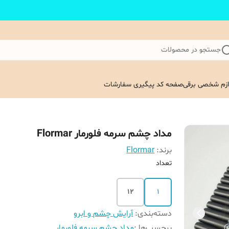
جستجو در محصولات
ازم شخصی برقی
صفحه کد پیگیری سفارشات
مداد چشم سرمه فلورمار Flormar
برند:
Flormar
تعداد
12
1
دسته‌بندی
:
آرایش چشم و ابرو
برچسب‌ها :
مداد چشم سرمه فلورمار