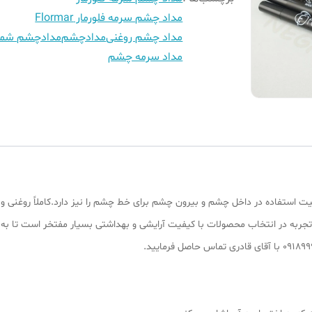
مداد چشم سرمه فلورمار Flormar
مداد چشم روغنی
مدادچشم
مدادچشم شم
مداد سرمه چشم
یت استفاده در داخل چشم و بیرون چشم برای خط چشم را نیز دارد.کاملاً روغنی و
۱ سال سابقه کار به دلیل تجربه در انتخاب محصولات با کیفیت آرایشی و بهداشتی بسیار مفتخر 