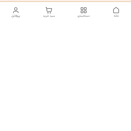
خانه
دسته‌بندی
سبد خرید
پروفایل
دسترسی سریع
تماس با ما
شکایات
درباره ما
صفحه کد پیگیری سفارشات
رضایت مشتریان
قوانین و مقررات
سیاست حریم خصوصی
سایت نگارلوکس با بیش از ده سال سابقه فروش اینترنتی و بیش 15