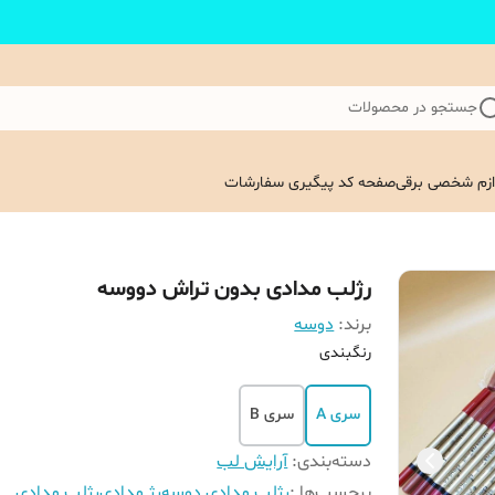
جستجو در محصولات
ازم شخصی برقی
صفحه کد پیگیری سفارشات
رژلب مدادی بدون تراش دووسه
برند:
دوسه
رنگبندی
سری A
سری B
دسته‌بندی
:
آرایش لب
برچسب‌ها :
رژلب مدادی دوسه
رژ مدادی
رژلب مدادی