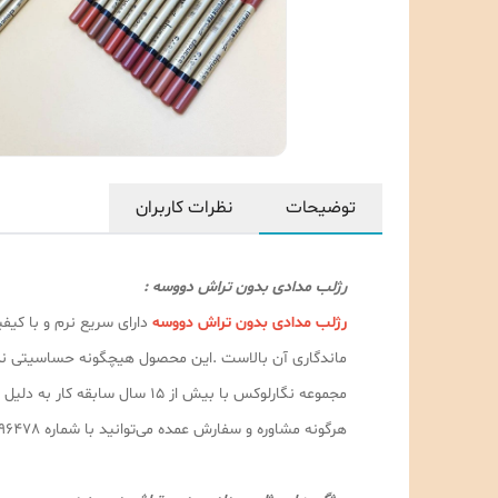
توضیحات
نظرات کاربران
رژلب مدادی بدون تراش دووسه :
رژلب مدادی بدون تراش دووسه
دارای سریع نرم و با کیف
ماندگاری آن بالاست .این محصول هیچگونه حساسیتی نداشته و دارای ۲۴ رنگ جذاب و زیباست که سایز این مداد نسبت به م
مجموعه نگارلوکس با بیش از ۵
هرگونه مشاوره و سفارش عمده می‌توانید با شماره 09189996478 با آقای قادری در تماس حاصل فرمایید.