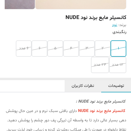
کانسیلر مایع برند نود NUDE
برند:
نود
رنگبندی
1
2
3
4
5
6
6 عدد
12 عدد
24 عدد
توضیحات
نظرات کاربران
کانسیلر مایع برند نود NUDE :
کانسیلر مایع برند نود NUDE
دارای بافتی سبک نرم و در عین حال پوشش
دهی بسیار عالی دارد تا به واسطه آن تیرگی پف دور چشم را پوشش دهید.
نقاط دلخواه در صورت را طی میکاپ روشن‌تر کرده و زیبایی خود لذت ببرید.