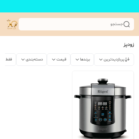
جستجو
زودپز
پربازدیدترین
برندها
قیمت
دسته‌بندی
فقط مح