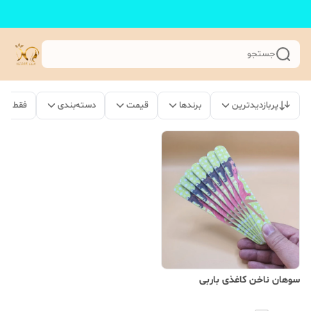
جستجو
پربازدیدترین
برندها
قیمت
دسته‌بندی
فقط مح
سوهان ناخن کاغذی باربی