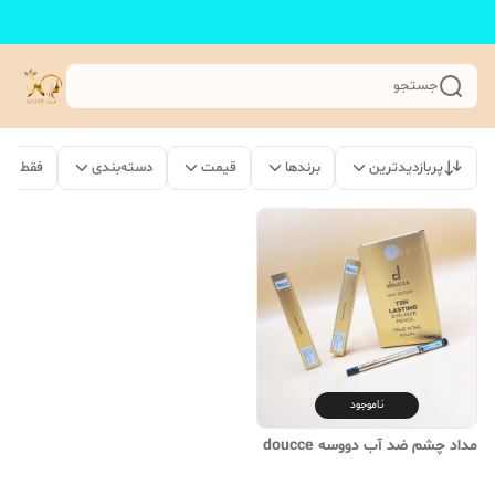
جستجو
پربازدیدترین
برندها
قیمت
دسته‌بندی
فقط مح
ناموجود
مداد چشم ضد آب دووسه doucce