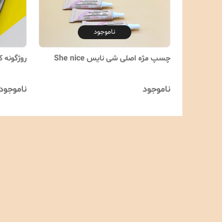
ناموجود
چسپ مژه اصلی شی نایس She nice
روژگونه 
ناموجود
ناموجود