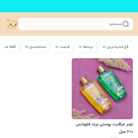
جستجو
جدیدترین
برندها
قیمت
دسته‌بندی
فقط محصو
تونر مراقبت پوستی برند فلورانس
200 میل