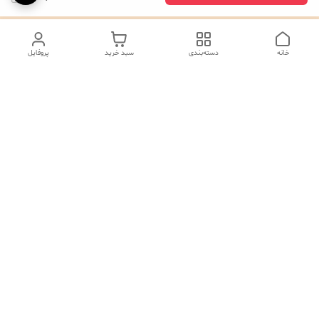
خانه
دسته‌بندی
سبد خرید
پروفایل
دسترسی سریع
تماس با ما
شکایات
درباره ما
صفحه کد پیگیری سفارشات
رضایت مشتریان
قوانین و مقررات
سیاست حریم خصوصی